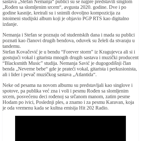
sastava „Stefan Nemanja“ publici su se najpre predstavili singlom
„Rođen sa slomljenim srcem“, avgusta 2020. godine. Dve i po
godine kasnije, kreirali su i snimili dovoljno kompozicija za
istoimeni studijski album koji je objavio PGP RTS kao digitalno
izdanje.
Nemanja i Stefan se poznaju od studentskih dana i mada su publici
poznati kao članovi drugih bendova, oduvek su želeli da stvaraju u
tandemu.
Stefan Kovačević je u bendu “Forever storm” iz Kragujevca ali si i
gostujući vokal i gitarista mnogih drugih sastava i muzički producent
“Blacksmith Music” studija. Nemanja Savić je dugogodišnji član
benda „Neverne bebe“ gde je prateći vokal, gitarista i perkusionista,
ali i lider i pevač muzičkog sastava „Atlantida“.
Neke od pesama na novom albumu su predstavljali kao singlove i
spotove, pa publika već zna i voli i pesmu Rođen sa slomljenim
srcem, posvećenu deci rođenoj sa srčanom manom, zatim pesme
Hodam po ivici, Poslednji ples, a znamo i za pesmu Karavan, koja
je oda vremenu kada se kultna emisija Hit 202 Radio.