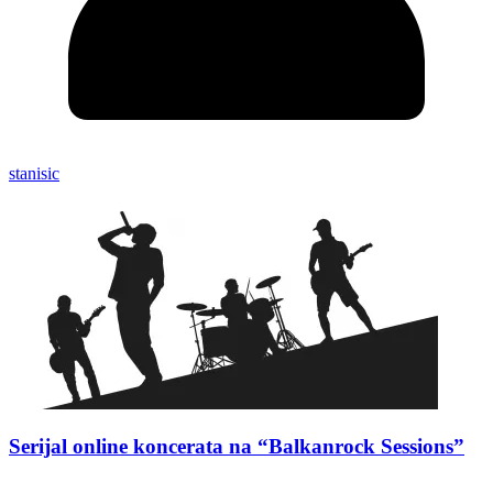
stanisic
Serijal online koncerata na “Balkanrock Sessions”