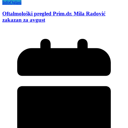
Info
Oglasi
Oftalmološki pregled Prim.dr. Mila Radović
zakazan za avgust