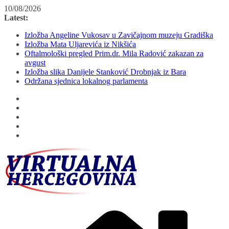
Skip
10/08/2026
to
Latest:
content
Izložba Angeline Vukosav u Zavičajnom muzeju Gradiška
Izložba Mata Uljarevića iz Nikšića
Oftalmološki pregled Prim.dr. Mila Radović zakazan za
avgust
Izložba slika Danijele Stanković Drobnjak iz Bara
Održana sjednica lokalnog parlamenta