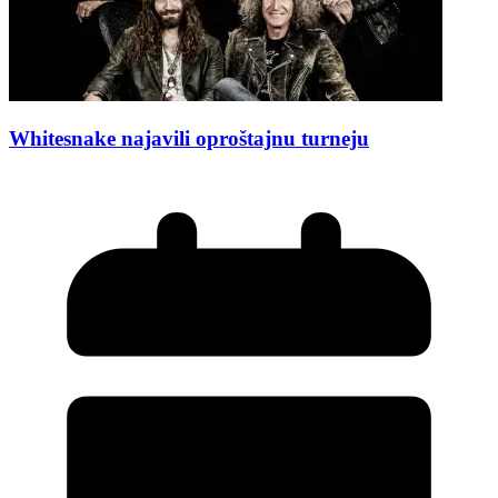
Whitesnake najavili oproštajnu turneju