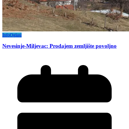
Info
Oglasi
Nevesinje-Miljevac: Prodajem zemljište povoljno